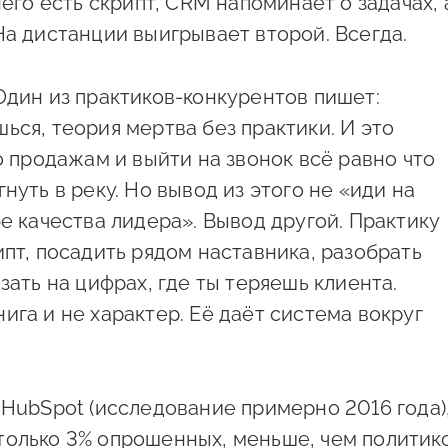
него есть скрипт, CRM напоминает о задачах, 
На дистанции выигрывает второй. Всегда.
Один из практиков-конкурентов пишет:
ься, теория мертва без практики. И это
о продажам и выйти на звонок всё равно что
нуть в реку. Но вывод из этого не «иди на
бе качества лидера». Вывод другой. Практику
ипт, посадить рядом наставника, разобрать
зать на цифрах, где ты теряешь клиента.
ига и не характер. Её даёт система вокруг
 HubSpot (исследование примерно 2016 года)
только 3% опрошенных, меньше, чем политико