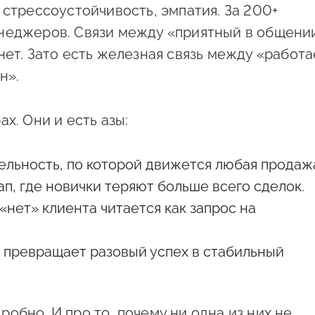
 стрессоустойчивость, эмпатия. За 200+
неджеров. Связи между «приятный в общени
нет. Зато есть железная связь между «работа
н».
х. Они и есть азы:
льность, по которой движется любая продаж
п, где новички теряют больше всего сделок.
«нет» клиента читается как запрос на
о превращает разовый успех в стабильный
обно. И про то, почему ни одна из них не