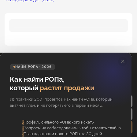
✕
НАЙМ РОПА · 2026
Как найти РОПа,
который
растит продажи
Подпишитесь на новости
Из практики 200+ проектов: как найти РОПа, который
вытянет план, и не потерять его в первый месяц.
Профиль сильного РОПа: кого искать
Отправить
Вопросы на собеседовании, чтобы отсеять слабых
План адаптации нового РОПа на 30 дней