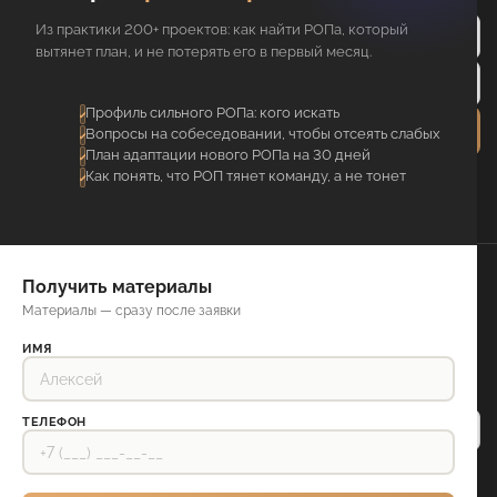
Из практики 200+ проектов: как найти РОПа, который
вытянет план, и не потерять его в первый месяц.
Профиль сильного РОПа: кого искать
Отправить
Вопросы на собеседовании, чтобы отсеять слабых
План адаптации нового РОПа на 30 дней
Я соглашаюсь с обработкой
Как понять, что РОП тянет команду, а не тонет
персональных данных
Даю согласие на
рассылку рекламных и акционных смс-
сообщений
Получить материалы
Отдел
Книги
Материалы — сразу после заявки
продаж
О компании
Обучение
Контакты
ИМЯ
Блог
Кейсы
Отзывы
ТЕЛЕФОН
+7 800 302-71-47