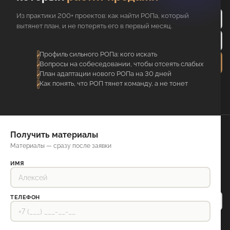
Из практики 200+ проектов: как найти РОПа, который
вытянет план, и не потерять его в первый месяц.
Профиль сильного РОПа: кого искать
Отправить
Вопросы на собеседовании, чтобы отсеять слабых
План адаптации нового РОПа на 30 дней
Я соглашаюсь с обработкой
Как понять, что РОП тянет команду, а не тонет
персональных данных
Даю согласие на
рассылку рекламных и акционных смс-
сообщений
Получить материалы
Отдел
Книги
Материалы — сразу после заявки
продаж
О компании
Обучение
Контакты
ИМЯ
Блог
Кейсы
Отзывы
ТЕЛЕФОН