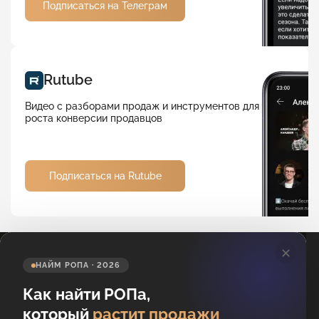
Подписаться на Телеграм
Rutube
Видео с разборами продаж и инструментов для
роста конверсии продавцов
Подписаться на Rutube
✕
НАЙМ РОПА · 2026
Как найти РОПа,
который
растит продажи
Подпишитесь на новости