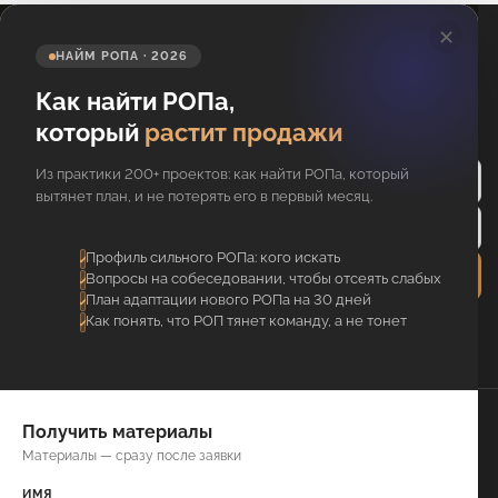
✕
НАЙМ РОПА · 2026
Как найти РОПа,
который
растит продажи
Подпишитесь на новости
Из практики 200+ проектов: как найти РОПа, который
вытянет план, и не потерять его в первый месяц.
Профиль сильного РОПа: кого искать
Отправить
Вопросы на собеседовании, чтобы отсеять слабых
План адаптации нового РОПа на 30 дней
Я соглашаюсь с обработкой
Как понять, что РОП тянет команду, а не тонет
персональных данных
Даю согласие на
рассылку рекламных и акционных смс-
сообщений
Получить материалы
Отдел
Книги
Материалы — сразу после заявки
продаж
О компании
Обучение
Контакты
ИМЯ