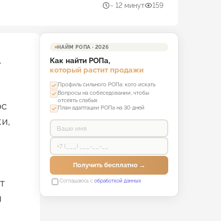
~ 12 минут
159
НАЙМ РОПА · 2026
.
Как найти РОПа,
который растит продажи
Профиль сильного РОПа: кого искать
Вопросы на собеседовании, чтобы
отсеять слабых
ос
План адаптации РОПа на 30 дней
жи,
Получить бесплатно →
т
Соглашаюсь с
обработкой данных
и