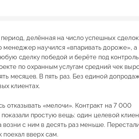
 период, делённая на число успешных сделок
что менеджер научился «впаривать дороже», а
любую сделку победой и берёте под контроль
оекте по охранным услугам средний чек выр
ять месяцев. В пять раз. Без единой допрода
вых клиентах.
 отказывать «мелочи». Контракт на 7 000
е показали простую вещь: один целевой клиен
а возни с ним в десять раз меньше. Перестал
к поехал вверх сам.