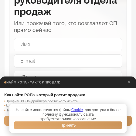
руководителя отдела
продаж
Или прокачай того, кто возглавлет ОП
прямо сейчаc
✕
НАЙМ РОПА · ФАКТОР ПРОДАЖ
Забрать книгу
Как найти РОПа, который растит продажи
Профиль РОПа-драйвера роста: кого искать
Вопросы на собеседовании, чтобы отсеять слабых
Я соглашаюсь с обработкой
персональных данных
На сайте используются файлы
Cookie
, для доступа к более
План адаптации нового РОПа на 30 дней
полному функционалу сайта
требуется принять соглашение
Забрать материалы →
Принять
Нет, не интересно