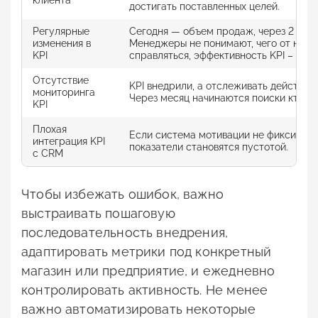
клиента
достигать поставленных целей.
Регулярные
Сегодня — объем продаж, через 2 дня 
изменения в
Менеджеры не понимают, чего от них ж
KPI
справляться, эффективность KPI – 0.
Отсутствие
KPI внедрили, а отслеживать действия
мониторинга
Через месяц начинаются поиски кто ви
KPI
Плохая
Если система мотивации не фиксируе
интеграция KPI
показатели становятся пустотой.
с CRM
Чтобы избежать ошибок, важно
выстраивать пошаговую
последовательность внедрения,
адаптировать метрики под конкретный
магазин или предприятие, и ежедневно
контролировать активность. Не менее
важно автоматизировать некоторые