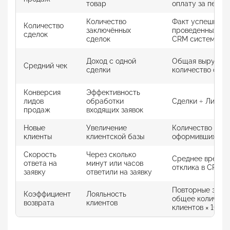
товар
оплату за перио
Количество
Факт успешно
Количество
заключённых
проведенных зая
сделок
сделок
CRM системе
Доход с одной
Общая выручка 
Средний чек
сделки
количество сдел
Конверсия
Эффективность
лидов
обработки
Сделки ÷ Лиды ×
продаж
входящих заявок
Новые
Увеличение
Количество впе
клиенты
клиентской базы
оформивших зак
Скорость
Через сколько
Среднее время
ответа на
минут или часов
отклика в CRM
заявку
ответили на заявку
Повторные заказ
Коэффициент
Лояльность
общее количест
возврата
клиентов
клиентов × 100%