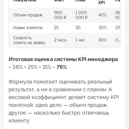
Показатель
Факт
План
Расчет
KPI
900
1 000
(900 0
Объем продаж
40%
000 ₽
000 ₽
000 00
Новые клиенты
25
30
30%
(25 / 3
Скорость
2 часа
1 час
30%
(1 / 2) 
ответа на заявку
Итоговая оценка
системы KPI менеджера
= 36% + 25% + 15% =
76%
Формула помогает оценивать реальный
результат, а не в сравнении с планом. А
весовой коэффициент делает систему KPI
понятной: одно дело — объем продаж,
другое — насколько быстро отвечаешь
клиенту.