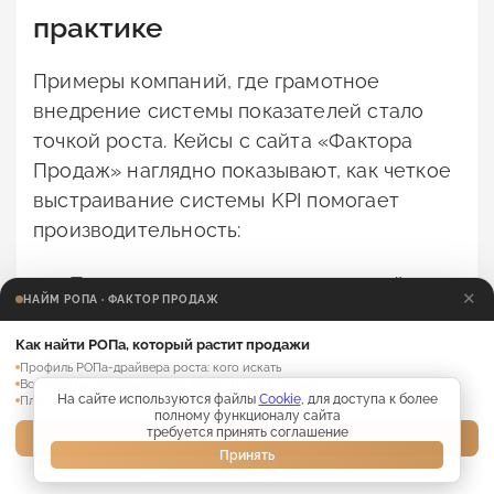
практике
Примеры компаний, где грамотное
внедрение системы показателей стало
точкой роста. Кейсы с сайта «Фактора
Продаж» наглядно показывают, как четкое
выстраивание системы KPI помогает
производительность:
Подняли выручку в логистической
✕
НАЙМ РОПА · ФАКТОР ПРОДАЖ
компании в 3,5 раза за 6 месяцев путем
редизайна KPI, акцентируя внимание
Как найти РОПа, который растит продажи
не на активности, а результатах
Профиль РОПа-драйвера роста: кого искать
продаж и конверсии лидов.
Вопросы на собеседовании, чтобы отсеять слабых
На сайте используются файлы
Cookie
, для доступа к более
План адаптации нового РОПа на 30 дней
В проекте по охранным услугам
полному функционалу сайта
подняли средний чек и конверсию, что
требуется принять соглашение
Забрать материалы →
Принять
в итоге привело к семикратному росту
Нет, не интересно
продаж.