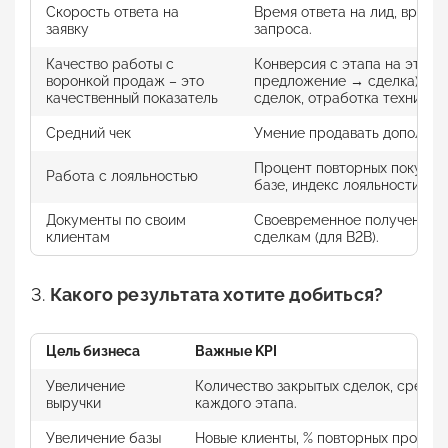
Скорость ответа на
Время ответа на лид, время
заявку
запроса.
Качество работы с
Конверсия с этапа на этап 
воронкой продаж – это
предложение → сделка), пр
качественный показатель
сделок, отработка техники 
Средний чек
Умение продавать дополните
Процент повторных покупок 
Работа с лояльностью
базе, индекс лояльности по
Документы по своим
Своевременное получение 
клиентам
сделкам (для B2B).
Какого результата хотите добиться?
Цель бизнеса
Важные
KPI
Увеличение
Количество закрытых сделок, средни
выручки
каждого этапа.
Увеличение базы
Новые клиенты, % повторных продаж