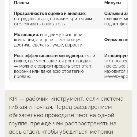
Плюсы
Минусы
Прозрачность в оценке и
анализе
:
Сильный загру
сотрудник знает, по каким критериям
слишком много 
отслеживать показатель
падает фокус
Мотивация:
все движутся к цели
компании, а у цели — мотивация:
Формальности:
достичь, сделать лучше, вырасти
Рост
эффективности менеджера:
если
Игнорируется 
видно, где уменьшается рост продаж
этот показател
— можно скорректировать этот этап
насколько вовл
воронки или даже всю стратегию
находится в стр
продаж.
менеджеров.
KPI — рабочий инструмент, если система
гибкая и точная. Перед расширением
обязательно проводите тест на одной
группе, прежде чем распространять на
весь отдел, чтобы убедиться: метрики