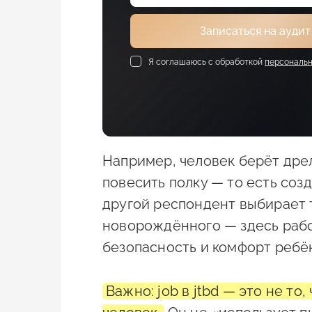
Записаться на аудит
Я соглашаюсь с обработкой
персональн
Например, человек берёт дрел
повесить полку — то есть соз
другой респондент выбирает т
новорождённого — здесь рабо
безопасность и комфорт ребён
Важно: job в jtbd — это не то,