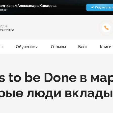
сы
Обучение
Отзывы
Блог
Книги
s to be Done в ма
рые люди вклады