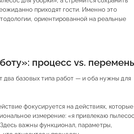
ылесос для уборки», а стремится сохранить
неожиданно приходят гости. Именно это
тодологии, ориентированной на реальные
аботу»: процесс vs. перемен
т два базовых типа работ — и оба нужны для
ействие фокусируется на действиях, которые
циональное измерение: «я привлекаю пылесос
. Здесь важны функционал, параметры,