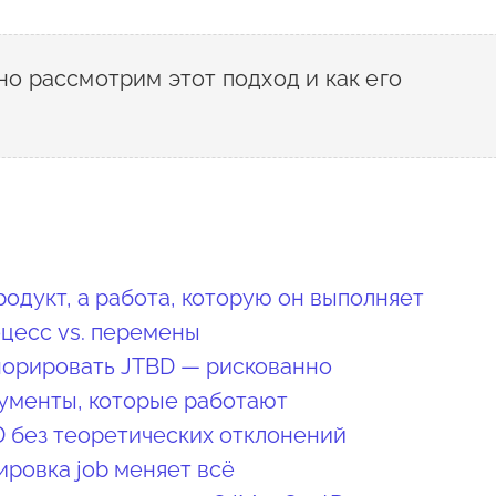
но рассмотрим этот подход и как его
родукт, а работа, которую он выполняет
оцесс vs. перемены
норировать JTBD — рискованно
рументы, которые работают
D без теоретических отклонений
ировка job меняет всё