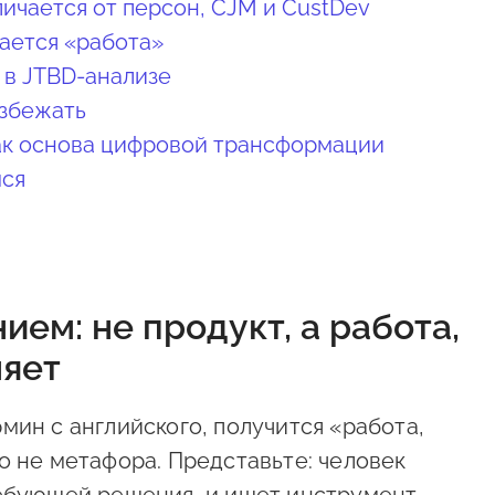
ичается от персон, CJM и CustDev
вается «работа»
 в JTBD-анализе
избежать
ак основа цифровой трансформации
мся
нием: не продукт, а работа,
няет
мин с английского, получится «работа,
о не метафора. Представьте: человек