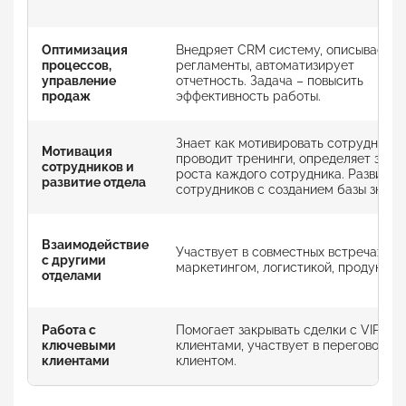
Оптимизация
Внедряет CRM систему, описывает
процессов,
регламенты, автоматизирует
управление
отчетность. Задача – повысить
продаж
эффективность работы.
Знает как мотивировать сотрудников
Мотивация
проводит тренинги, определяет зону
сотрудников и
роста каждого сотрудника. Развитие
развитие отдела
сотрудников с созданием базы знани
Взаимодействие
Участвует в совместных встречах с
с другими
маркетингом, логистикой, продуктом
отделами
Работа с
Помогает закрывать сделки с VIP
ключевыми
клиентами, участвует в переговорах 
клиентами
клиентом.