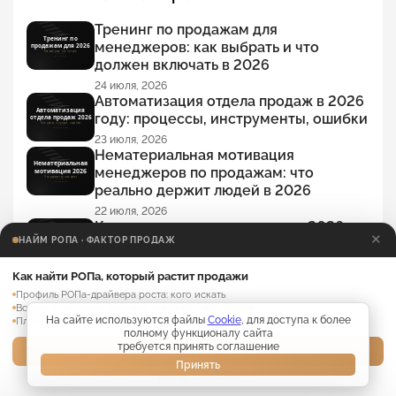
Тренинг по продажам для
менеджеров: как выбрать и что
должен включать в 2026
24 июля, 2026
Автоматизация отдела продаж в 2026
году: процессы, инструменты, ошибки
23 июля, 2026
Нематериальная мотивация
менеджеров по продажам: что
реально держит людей в 2026
22 июля, 2026
Как выполнить план продаж в 2026
✕
НАЙМ РОПА · ФАКТОР ПРОДАЖ
году: план мероприятий, когда план
горит
Как найти РОПа, который растит продажи
21 июля, 2026
Профиль РОПа-драйвера роста: кого искать
Декомпозиция плана продаж: как
Вопросы на собеседовании, чтобы отсеять слабых
разложить цель до менеджера и дня
На сайте используются файлы
Cookie
, для доступа к более
План адаптации нового РОПа на 30 дней
(2026)
полному функционалу сайта
требуется принять соглашение
Забрать материалы →
20 июля, 2026
Принять
Нет, не интересно