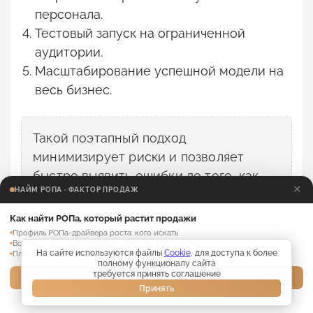
персонала.
Тестовый запуск на ограниченной
аудитории.
Масштабирование успешной модели на
весь бизнес.
Такой поэтапный подход
минимизирует риски и позволяет
быстро выявить ошибки до того, как
✕
НАЙМ РОПА · ФАКТОР ПРОДАЖ
они нанесут ущерб репутации. Каждый
этап важен и требует внимания
Как найти РОПа, который растит продажи
руководителя.
Профиль РОПа-драйвера роста: кого искать
Вопросы на собеседовании, чтобы отсеять слабых
На сайте используются файлы
Cookie
, для доступа к более
План адаптации нового РОПа на 30 дней
полному функционалу сайта
требуется принять соглашение
Забрать материалы →
Принять
Построй системный
Нет, не интересно