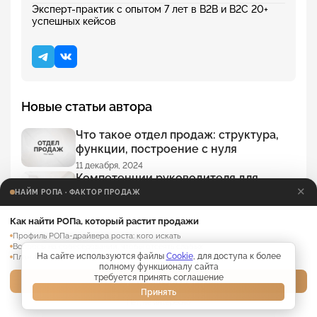
Эксперт-практик с опытом 7 лет в B2B и B2C 20+
успешных кейсов
Новые статьи автора
Что такое отдел продаж: структура,
функции, построение с нуля
11 декабря, 2024
Компетенции руководителя для
эффективного управления
✕
НАЙМ РОПА · ФАКТОР ПРОДАЖ
11 декабря, 2024
Воронка продаж для менеджера по
Как найти РОПа, который растит продажи
продажам
Профиль РОПа-драйвера роста: кого искать
Вопросы на собеседовании, чтобы отсеять слабых
11 декабря, 2024
На сайте используются файлы
Cookie
, для доступа к более
План адаптации нового РОПа на 30 дней
Как начать разговор с клиентом:
полному функционалу сайта
проверенные фразы и тактики от
требуется принять соглашение
Забрать материалы →
эксперта
Принять
Нет, не интересно
11 декабря, 2024