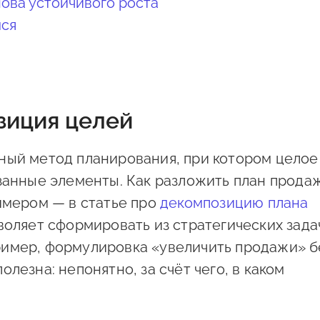
нова устойчивого роста
мся
зиция целей
ный метод планирования, при котором целое
язанные элементы. Как разложить план прода
имером — в статье про
декомпозицию плана
зволяет сформировать из стратегических зада
имер, формулировка «увеличить продажи» б
лезна: непонятно, за счёт чего, в каком