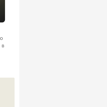
то
 в