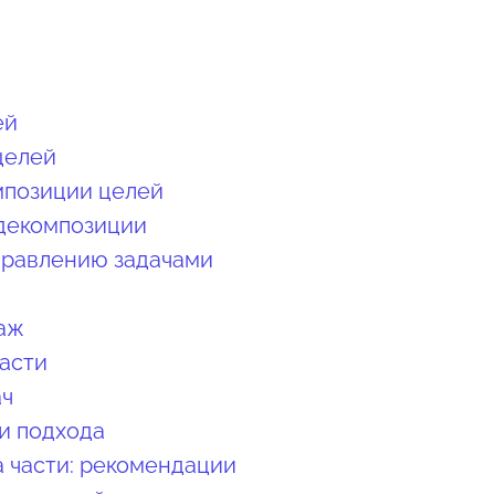
ей
целей
мпозиции целей
декомпозиции
правлению задачами
аж
части
ач
и подхода
а части: рекомендации