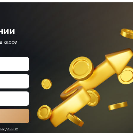
нии
в кассе
ых данных