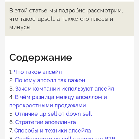
В этой статье мы подробно рассмотрим,
что такое upsell, а также его плюсы и
минусы.
Содержание
1.
Что такое апсейл
2.
Почему апселл так важен
3.
Зачем компании используют апсейл
4.
В чём разница между апселлом и
перекрестными продажами
5.
Отличие up sell от down sell
6.
Стратегии апселлинга
7.
Способы и техники апсейла
8.
Особенности up sell в сегменте B2B