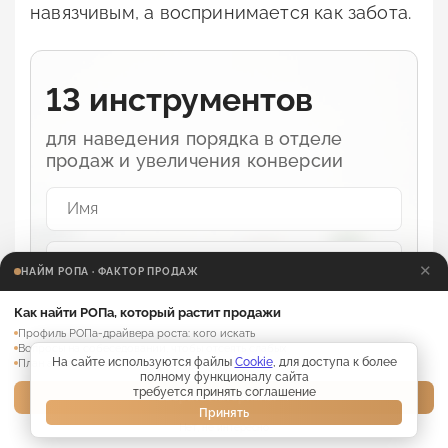
навязчивым, а воспринимается как забота.
13 инструментов
для наведения порядка в отделе
продаж и увеличения конверсии
✕
НАЙМ РОПА · ФАКТОР ПРОДАЖ
Как найти РОПа, который растит продажи
Профиль РОПа-драйвера роста: кого искать
Вопросы на собеседовании, чтобы отсеять слабых
На сайте используются файлы
Cookie
, для доступа к более
План адаптации нового РОПа на 30 дней
Забрать
полному функционалу сайта
требуется принять соглашение
Забрать материалы →
Принять
Я соглашаюсь с обработкой
персональных данных
Нет, не интересно