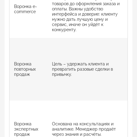
доб
товаров до оформления заказа и
Воронка e-
поз
оплаты. Важны удобство
commerce
Мен
интерфейса и доверие: клиенту
дел
нужно дать лучшую цену и
выс
сервис, иначе он уйдёт к
опл
конкуренту.
со 
Опт
про
рес
дел
Воронка
Цель – удержать клиента и
до 
повторных
превратить разовые сделки в
пре
продаж
привычку.
ово
спе
у н
вре
опт
Пос
обо
кли
на 
Воронка
Основана на консультациях и
осв
экспертных
аналитике. Менеджер продаёт
Пос
продаж
через знания и расчёты.