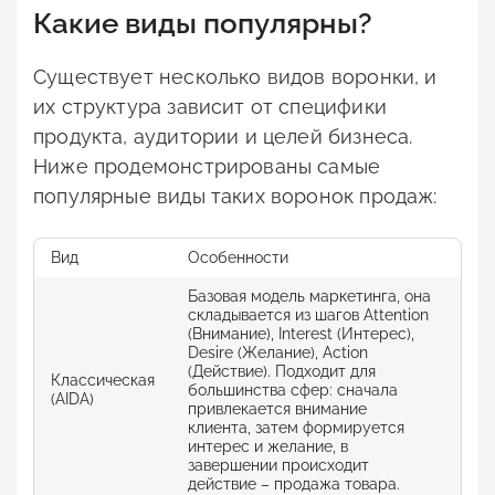
Какие виды популярны?
Существует несколько видов воронки, и
их структура зависит от специфики
продукта, аудитории и целей бизнеса.
Ниже продемонстрированы самые
популярные виды таких воронок продаж:
Вид
Особенности
При
Базовая модель маркетинга, она
складывается из шагов Attention
(Внимание), Interest (Интерес),
Мен
Desire (Желание), Action
пот
(Действие). Подходит для
(вн
Классическая
большинства сфер: сначала
про
(AIDA)
привлекается внимание
(ин
клиента, затем формируется
тес
интерес и желание, в
пол
завершении происходит
действие – продажа товара.