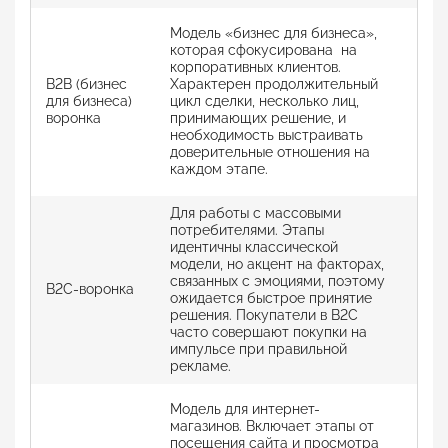
Опт
Модель «бизнес для бизнеса»,
сна
которая сфокусирована на
кон
корпоративных клиентов.
при
B2B (бизнес
Характерен продолжительный
зат
для бизнеса)
цикл сделки, несколько лиц,
с и
воронка
принимающих решение, и
пер
необходимость выстраивать
дог
доверительные отношения на
зав
каждом этапе.
тре
Для работы с массовыми
потребителями. Этапы
Мен
идентичны классической
кон
модели, но акцент на факторах,
пок
связанных с эмоциями, поэтому
B2C-воронка
ноу
ожидается быстрое принятие
«го
решения. Покупатели в B2C
кли
часто совершают покупки на
пря
импульсе при правильной
рекламе.
Пок
Модель для интернет-
по 
магазинов. Включает этапы от
стр
посещения сайта и просмотра