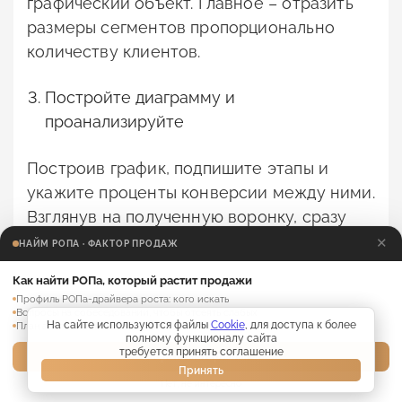
графический объект. Главное – отразить
размеры сегментов пропорционально
количеству клиентов.
Постройте диаграмму и
проанализируйте
Построив график, подпишите этапы и
укажите проценты конверсии между ними.
Взглянув на полученную воронку, сразу
видно, как она выглядит: где самый
✕
НАЙМ РОПА · ФАКТОР ПРОДАЖ
широкий сегмент и на каком шаге он
Как найти РОПа, который растит продажи
сильно сужается. Проанализируйте,
Профиль РОПа-драйвера роста: кого искать
почему здесь уходит много людей, и
Вопросы на собеседовании, чтобы отсеять слабых
На сайте используются файлы
Cookie
, для доступа к более
План адаптации нового РОПа на 30 дней
придумайте, что можно сделать, чтобы
полному функционалу сайта
требуется принять соглашение
Забрать материалы →
улучшить этот этап.
Принять
Нет, не интересно