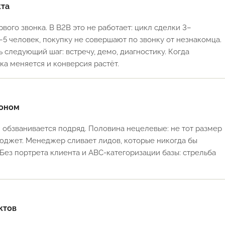
кта
вого звонка. В B2B это не работает: цикл сделки 3–
5 человек, покупку не совершают по звонку от незнакомца.
ь следующий шаг: встречу, демо, диагностику. Когда
ка меняется и конверсия растёт.
воном
и обзванивается подряд. Половина нецелевые: не тот размер
 бюджет. Менеджер сливает лидов, которые никогда бы
. Без портрета клиента и ABC-категоризации базы: стрельба
ктов