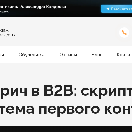
сы
Обучение
Отзывы
Блог
Книги
рич в B2B: скрип
стема первого ко