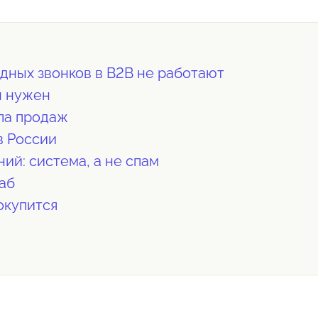
дных звонков в B2B не работают
н нужен
ла продаж
в России
ий: система, а не спам
аб
 окупится