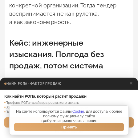
конкретной организации. Тогда тендер
воспринимается не как рулетка,
а как закономерность.
Кейс: инженерные
изыскания. Полгода без
продаж, потом система
Один из наших проектов: компания
✕
НАЙМ РОПА · ФАКТОР ПРОДАЖ
в сфере инженерных изысканий.
Как найти РОПа, который растит продажи
Клиентура там смешанная: и частные
Профиль РОПа-драйвера роста: кого искать
застройщики, и государственные
Вопросы на собеседовании, чтобы отсеять слабых
На сайте используются файлы
Cookie
, для доступа к более
План адаптации нового РОПа на 30 дней
структуры: стройнадзор, муниципальные
полному функционалу сайта
требуется принять соглашение
заказчики. Цикл сделки длинный,
Забрать материалы →
Принять
конкуренция жёсткая, выход на нужного
Нет, не интересно