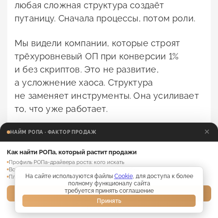
любая сложная структура создаёт
путаницу. Сначала процессы, потом роли.
Мы видели компании, которые строят
трёхуровневый ОП при конверсии 1%
и без скриптов. Это не развитие,
а усложнение хаоса. Структура
не заменяет инструменты. Она усиливает
то, что уже работает.
✕
Есть простой тест: возьмите двух
НАЙМ РОПА · ФАКТОР ПРОДАЖ
случайных менеджеров из ОП и попросите
Как найти РОПа, который растит продажи
их вслух провести один и тот же этап
Профиль РОПа-драйвера роста: кого искать
Вопросы на собеседовании, чтобы отсеять слабых
переговоров. Если их версии кардинально
На сайте используются файлы
Cookie
, для доступа к более
План адаптации нового РОПа на 30 дней
полному функционалу сайта
расходятся, скрипты не работают. Если
требуется принять соглашение
Забрать материалы →
один называет клиента А-категории,
Принять
Нет, не интересно
а второй называет того же клиента С-